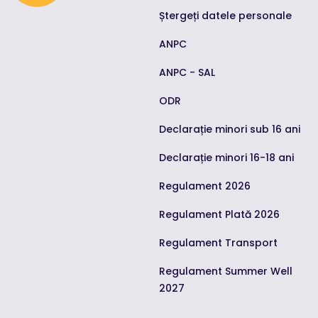
Facebook
Ștergeți datele personale
Înregistrează-te cu
ANPC
Apple
ANPC - SAL
sau înregistrează-te cu e-mail
ODR
Prenume
Declarație minori sub 16 ani
Declarație minori 16-18 ani
Nume
Regulament 2026
Regulament Plată 2026
Telefon
Regulament Transport
Regulament Summer Well
E-mail
2027