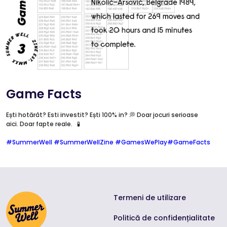
Game Facts
Ești hotărât? Esti investit? Ești 100% in? 💭 Doar jocuri serioase
aici. Doar fapte reale.
🧪
Înregistrează-
Accesare
#SummerWell
#SummerWellZine
#GamesWePlay
#GameFacts
te
cont
Înregistrează-te cu
Google
Termeni de utilizare
Politică de confidențialitate
Înregistrează-te cu