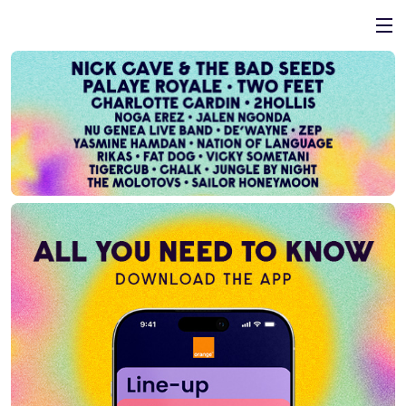
Coș
Summer Well 2026 – Festival de muzică, 7-9 August, Domeniul 
Subtotal:
0 lei