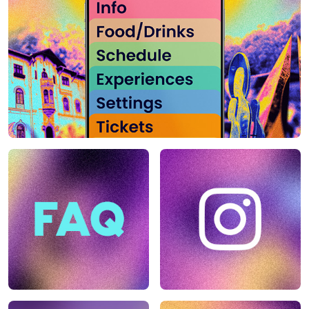
Înregistrează-
Accesare
te
cont
Înregistrează-te cu
Google
Înregistrează-te cu